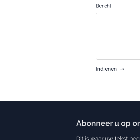
Bericht
Indienen
Abonneer u op on
Dit is waar uw tekst beg