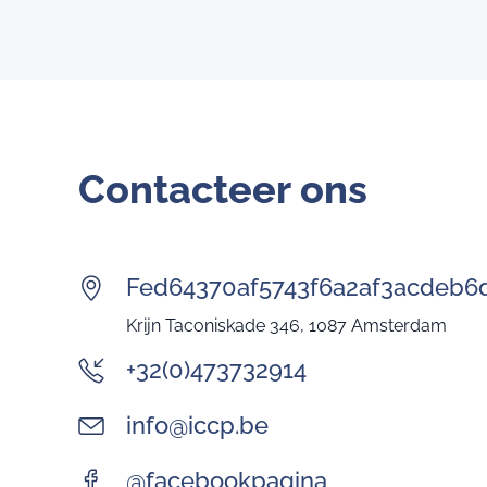
Contacteer ons
Fed64370af5743f6a2af3acdeb6
Krijn Taconiskade 346, 1087 Amsterdam
+32(0)473732914
info@iccp.be
@facebookpagina